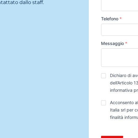
tattato dallo staff.
Telefono
*
Messaggio
*
Privacy
*
Dichiaro di av
dell’Articolo
informativa p
Trattamento
Acconsento al
Dati
Italia srl per
finalità infor